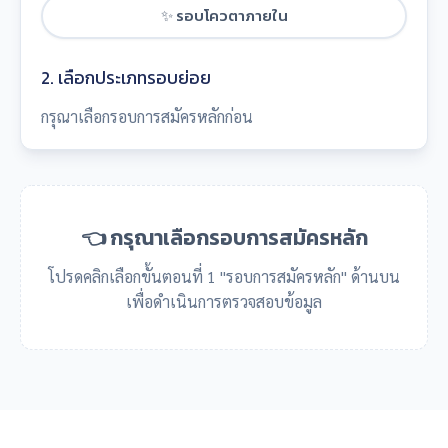
✨ รอบโควตาภายใน
2. เลือกประเภทรอบย่อย
กรุณาเลือกรอบการสมัครหลักก่อน
👈 กรุณาเลือกรอบการสมัครหลัก
โปรดคลิกเลือกขั้นตอนที่ 1 "รอบการสมัครหลัก" ด้านบน
เพื่อดำเนินการตรวจสอบข้อมูล