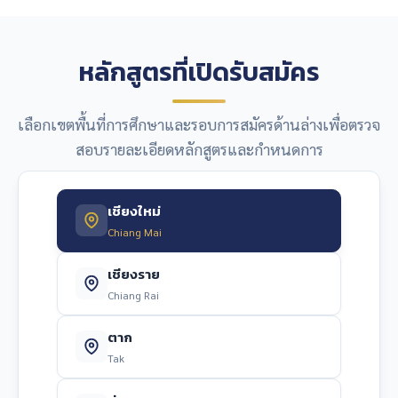
หลักสูตรที่เปิดรับสมัคร
เลือกเขตพื้นที่การศึกษาและรอบการสมัครด้านล่างเพื่อตรวจ
สอบรายละเอียดหลักสูตรและกำหนดการ
เชียงใหม่
Chiang Mai
เชียงราย
Chiang Rai
ตาก
Tak