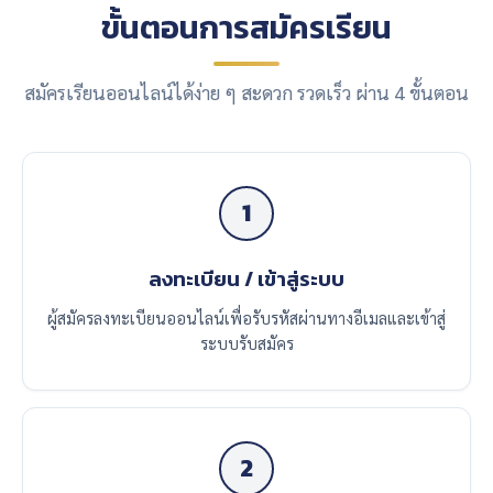
ขั้นตอนการสมัครเรียน
สมัครเรียนออนไลน์ได้ง่าย ๆ สะดวก รวดเร็ว ผ่าน 4 ขั้นตอน
1
ลงทะเบียน / เข้าสู่ระบบ
ผู้สมัครลงทะเบียนออนไลน์เพื่อรับรหัสผ่านทางอีเมลและเข้าสู่
ระบบรับสมัคร
2